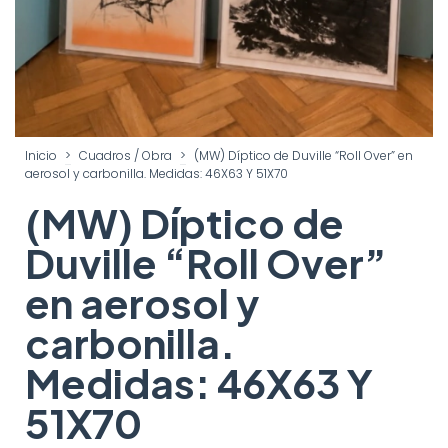
Inicio
>
Cuadros / Obra
>
(MW) Díptico de Duville “Roll Over” en
aerosol y carbonilla. Medidas: 46X63 Y 51X70
(MW) Díptico de
Duville “Roll Over”
en aerosol y
carbonilla.
Medidas: 46X63 Y
51X70