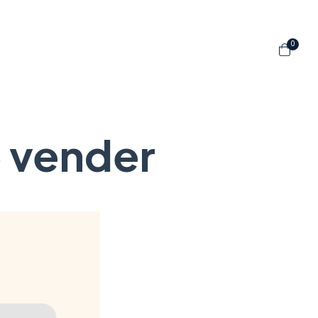
0
 vender