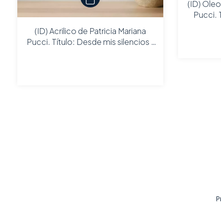
(ID) Oleo
Pucci. 
(ID) Acrilico de Patricia Mariana
Pucci. Título: Desde mis silencios /
80 x 80
P