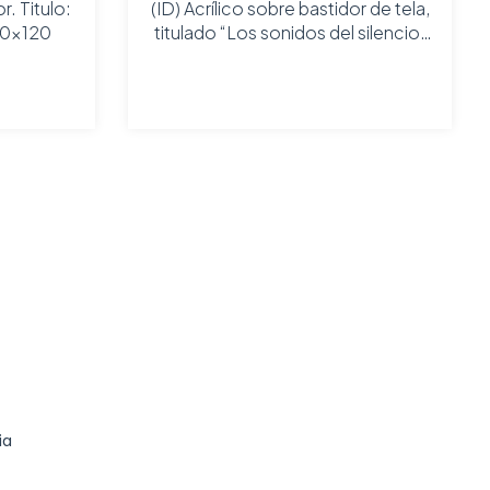
r. Titulo:
(ID) Acrílico sobre bastidor de tela,
80x120
titulado “Los sonidos del silencio”
Técnica: Acrílico sobre bastidor de
tela / 120 x 70
ia