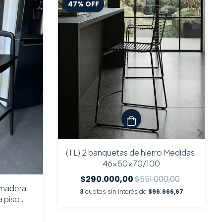
47
%
OFF
(TL) 2 banquetas de hierro Medidas:
46x50x70/100
$290.000,00
$551.000,00
 madera
3
cuotas sin interés de
$96.666,67
a piso
spaldo 110