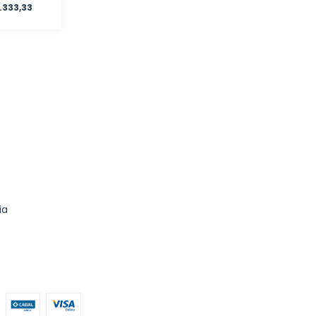
.333,33
ia