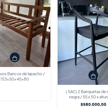
evos Bancos de lapacho /
153x50x45x80
( SAC) 2 Banquetas de
negra / 55 x 50 x altur
asiento77/ altura piso re
$580.000,00